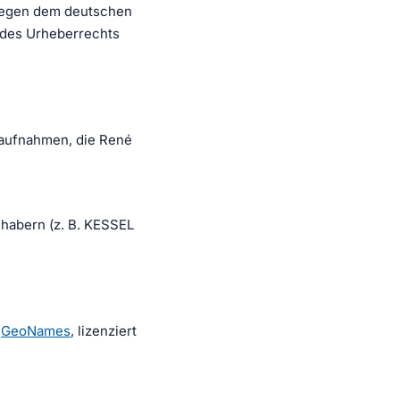
rliegen dem deutschen
 des Urheberrechts
toaufnahmen, die René
nhabern (z. B. KESSEL
n
GeoNames
, lizenziert