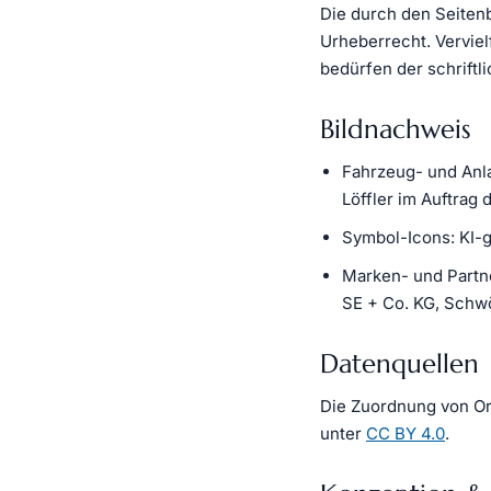
Die durch den Seitenb
Urheberrecht. Vervie
bedürfen der schriftl
Bildnachweis
Fahrzeug- und Anla
Löffler im Auftrag
Symbol-Icons: KI-ge
Marken- und Partne
SE + Co. KG, Schw
Datenquellen
Die Zuordnung von Ort
unter
CC BY 4.0
.