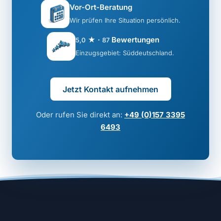
Vor-Ort-Beratung
Wir prüfen Ihre Situation persönlich.
★ ·
Bewertungen
5,0
87
Einzugsgebiet: Süddeutschland.
Jetzt Kontakt aufnehmen
Oder rufen Sie direkt an:
+49 (0)157 3395
6493