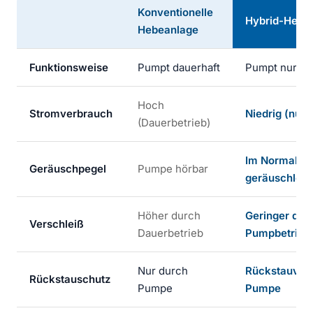
Konventionelle
Hybrid-Hebe
Hebeanlage
Funktionsweise
Pumpt dauerhaft
Pumpt nur be
Hoch
Stromverbrauch
Niedrig (nur 
(Dauerbetrieb)
Im Normalbet
Geräuschpegel
Pumpe hörbar
geräuschlos
Höher durch
Geringer dur
Verschleiß
Dauerbetrieb
Pumpbetrieb
Nur durch
Rückstauvers
Rückstauschutz
Pumpe
Pumpe